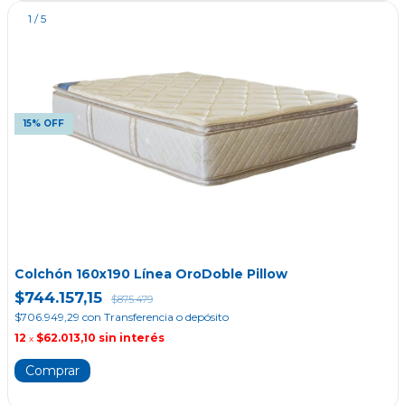
1
/
5
15% OFF
Colchón 160x190 Línea OroDoble Pillow
$744.157,15
$875.479
$706.949,29
con
Transferencia o depósito
12
$62.013,10
sin interés
x