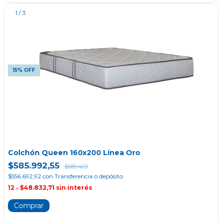
1
/
3
15% OFF
Colchón Queen 160x200 Línea Oro
$585.992,55
$689.403
$556.692,92
con
Transferencia o depósito
12
$48.832,71
sin interés
x