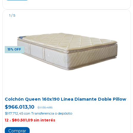
1
/
5
15% OFF
Colchón Queen 160x190 Línea Diamante Doble Pillow
$966.013,10
$1.136.486
$917.712,45
con
Transferencia o depósito
12
$80.501,09
sin interés
x