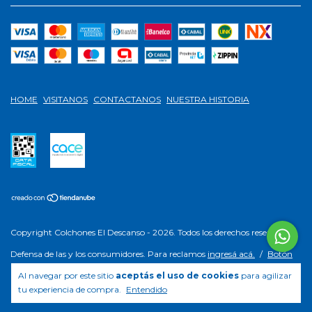
HOME
VISITANOS
CONTACTANOS
NUESTRA HISTORIA
Copyright Colchones El Descanso - 2026. Todos los derechos reservados.
Defensa de las y los consumidores. Para reclamos
ingresá acá.
/
Botón
de arrepentimiento
Al navegar por este sitio
aceptás el uso de cookies
para agilizar
tu experiencia de compra.
Entendido