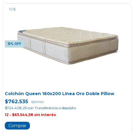
1
/
5
15% OFF
Colchón Queen 160x200 Línea Oro Doble Pillow
$762.535
$897.100
$724.408,25
con
Transferencia o depósito
12
$63.544,58
sin interés
x