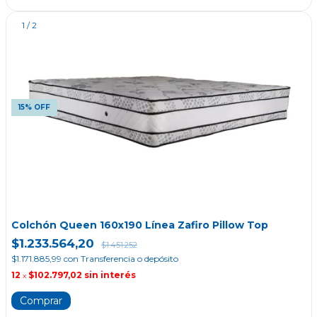
1
/
2
15% OFF
Colchón Queen 160x190 Línea Zafiro Pillow Top
$1.233.564,20
$1.451.252
$1.171.885,99
con
Transferencia o depósito
12
$102.797,02
sin interés
x