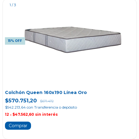
1
/
3
15% OFF
Colchón Queen 160x190 Línea Oro
$570.751,20
$671.472
$542.213,64
con
Transferencia o depósito
12
$47.562,60
sin interés
x