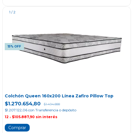
1
/
2
15% OFF
Colchón Queen 160x200 Línea Zafiro Pillow Top
$1.270.654,80
$1.494.888
$1.207.122,06
con
Transferencia o depósito
12
$105.887,90
sin interés
x