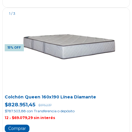
1
/
3
15% OFF
Colchón Queen 160x190 Línea Diamante
$828.951,45
$975.237
$787.503,88
con
Transferencia o depósito
12
$69.079,29
sin interés
x