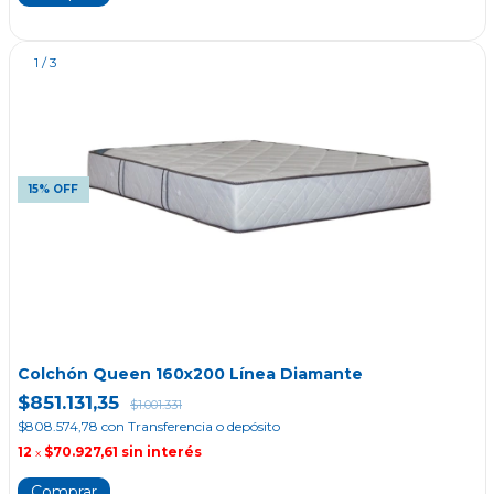
1
/
3
15% OFF
Colchón Queen 160x200 Línea Diamante
$851.131,35
$1.001.331
$808.574,78
con
Transferencia o depósito
12
$70.927,61
sin interés
x