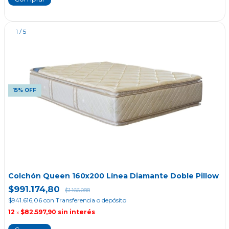
1
/
5
15% OFF
Colchón Queen 160x200 Línea Diamante Doble Pillow
$991.174,80
$1.166.088
$941.616,06
con
Transferencia o depósito
12
$82.597,90
sin interés
x