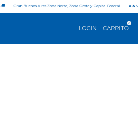
Gran Buenos Aires Zona Norte, Zona Oeste y Capital Federal
🔥🔥NO T
0
LOGIN
CARRITO