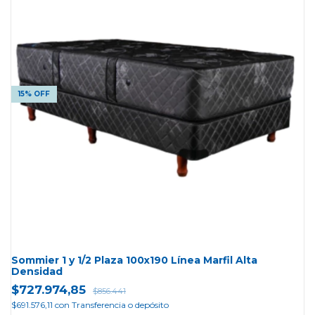
15% OFF
Sommier 1 y 1/2 Plaza 100x190 Línea Marfil Alta
Densidad
$727.974,85
$856.441
$691.576,11
con
Transferencia o depósito