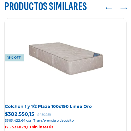
PRODUCTOS SIMILARES
15% OFF
Colchón 1 y 1/2 Plaza 100x190 Línea Oro
$382.550,15
$450.059
$363.422,64
con
Transferencia o depósito
12
$31.879,18
sin interés
x