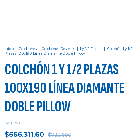
Inicio
|
Colchones
|
Colchones Resortes
|
1 y 1/2 Plazas
|
Colchón 1 y 1/2
Plazas 100x190 Línea Diamante Doble Pillow
COLCHÓN 1 Y 1/2 PLAZAS
100X190 LÍNEA DIAMANTE
DOBLE PILLOW
SKU:
258
$666.311,60
$783.896