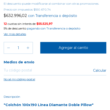
El descuento puede modificarse al combinar con otras promociones.
Precio sin impuestos
$550.670,74
$632.996,02
con
Transferencia o depósito
12
cuotas sin interés de
$55.525,97
5% de descuento
pagando con Transferencia o depósito
Ver más detalles
Entregas para el CP:
Medios de envío
Calcular
No sé mi código postal
Descripción
"Colchón 100x190 Línea Diamante Doble Pillow"