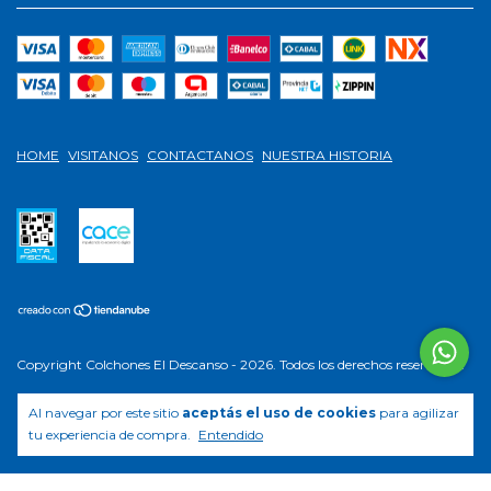
HOME
VISITANOS
CONTACTANOS
NUESTRA HISTORIA
Copyright Colchones El Descanso - 2026. Todos los derechos reservados.
Defensa de las y los consumidores. Para reclamos
ingresá acá.
/
Botón
Al navegar por este sitio
aceptás el uso de cookies
para agilizar
de arrepentimiento
tu experiencia de compra.
Entendido