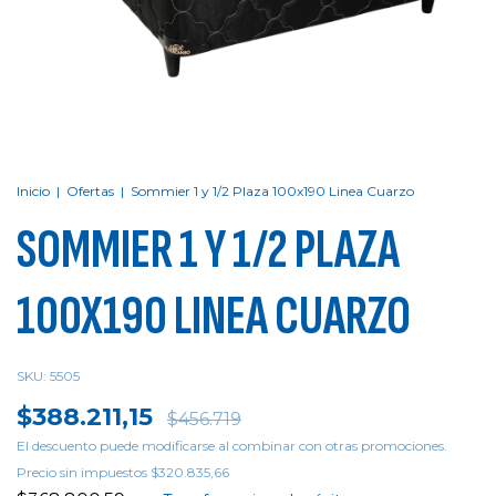
Inicio
|
Ofertas
|
Sommier 1 y 1/2 Plaza 100x190 Linea Cuarzo
SOMMIER 1 Y 1/2 PLAZA
100X190 LINEA CUARZO
SKU:
5505
$388.211,15
$456.719
El descuento puede modificarse al combinar con otras promociones.
Precio sin impuestos
$320.835,66