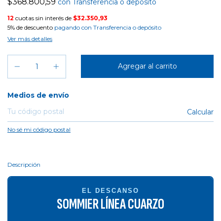
$368.800,59
con
Transferencia o depósito
12
cuotas sin interés de
$32.350,93
5% de descuento
pagando con Transferencia o depósito
Ver más detalles
Entregas para el CP:
Medios de envío
Calcular
No sé mi código postal
Descripción
EL DESCANSO
SOMMIER LÍNEA CUARZO