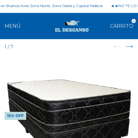
 Buenos Aires Zona Norte, Zona Oeste y Capital Federal
🔥🔥NO TE LO P
0
MENÚ
CARRITO
1
/
7
15% OFF