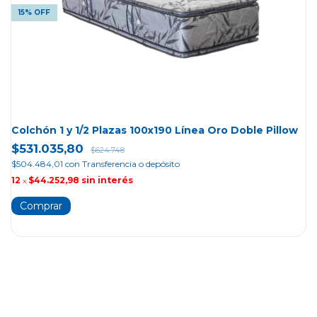
15% OFF
Colchón 1 y 1/2 Plazas 100x190 Línea Oro Doble Pillow
$531.035,80
$624.748
$504.484,01
con
Transferencia o depósito
12
$44.252,98
sin interés
x